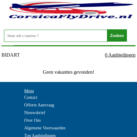
Frankrijk - ATLANTISCHE KUST - BIDART
Home
>
BIDART
0 Aanbiedingen
Geen vakanties gevonden!
Menu
Contact
Offerte Aanvraag
Nieuwsbrief
Over Ons
Algemene Voorwaarden
Top Aanbiedingen