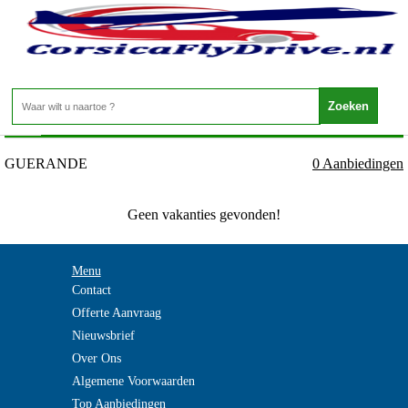
Frankrijk - BRETAGNE - GUERANDE
Home
>
GUERANDE
0 Aanbiedingen
Geen vakanties gevonden!
Menu
Contact
Offerte Aanvraag
Nieuwsbrief
Over Ons
Algemene Voorwaarden
Top Aanbiedingen