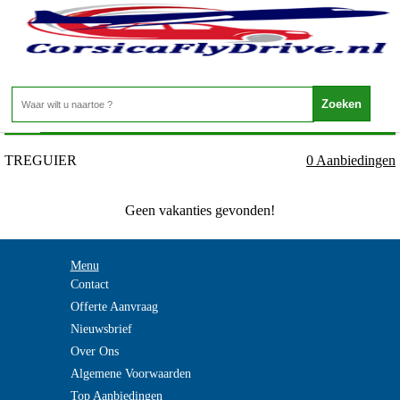
Frankrijk - BRETAGNE - TREGUIER
Home
>
TREGUIER
0 Aanbiedingen
Geen vakanties gevonden!
Menu
Contact
Offerte Aanvraag
Nieuwsbrief
Over Ons
Algemene Voorwaarden
Top Aanbiedingen