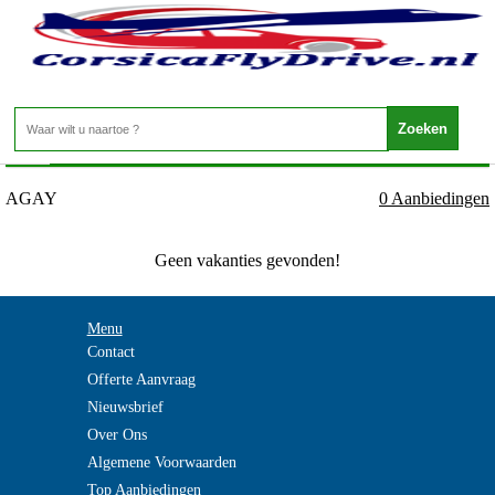
Frankrijk - COTE D AZUR - AGAY
Home
>
AGAY
0 Aanbiedingen
Geen vakanties gevonden!
Menu
Contact
Offerte Aanvraag
Nieuwsbrief
Over Ons
Algemene Voorwaarden
Top Aanbiedingen