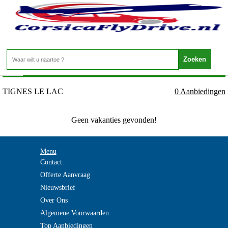
Frankrijk - FRANSE ALPEN - TIGNES LE LAC
Home
>
TIGNES LE LAC
0 Aanbiedingen
Geen vakanties gevonden!
Menu
Contact
Offerte Aanvraag
Nieuwsbrief
Over Ons
Algemene Voorwaarden
Top Aanbiedingen