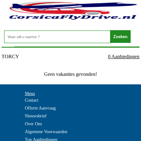
Frankrijk - ILE DE FRANCE - TORCY
Home
>
TORCY
0 Aanbiedingen
Geen vakanties gevonden!
Menu
Contact
Offerte Aanvraag
Nieuwsbrief
Over Ons
Algemene Voorwaarden
Top Aanbiedingen