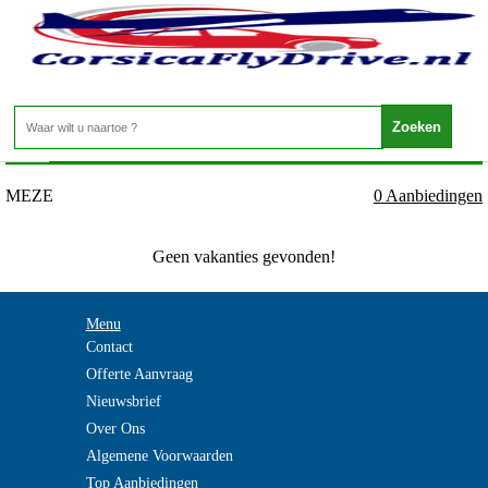
Frankrijk - LANGUEDOC - MEZE
Home
>
MEZE
0 Aanbiedingen
Geen vakanties gevonden!
Menu
Contact
Offerte Aanvraag
Nieuwsbrief
Over Ons
Algemene Voorwaarden
Top Aanbiedingen