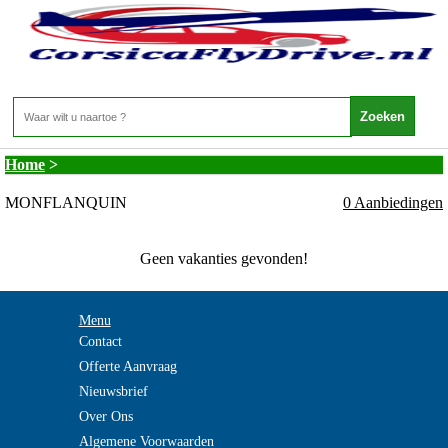
Frankrijk - POITOU-CHARENTES -
MONFLANQUIN
Home
>
MONFLANQUIN
0 Aanbiedingen
Geen vakanties gevonden!
Menu
Contact
Offerte Aanvraag
Nieuwsbrief
Over Ons
Algemene Voorwaarden