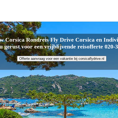
w Corsica Rondreis Fly Drive Corsica en Indivi
 u gerust voor een vrijblijvende reisofferte 020
Offerte aanvraag voor een vakantie bij corsicaflydrive.nl