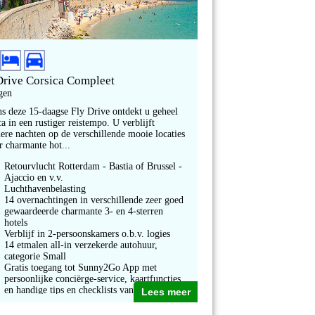
Drive Corsica Compleet
gen
ns deze 15-daagse Fly Drive ontdekt u geheel
a in een rustiger reistempo. U verblijft
ere nachten op de verschillende mooie locaties
r charmante hot...
Retourvlucht Rotterdam - Bastia of Brussel -
Ajaccio en v.v.
Luchthavenbelasting
14 overnachtingen in verschillende zeer goed
gewaardeerde charmante 3- en 4-sterren
hotels
Verblijf in 2-persoonskamers o.b.v. logies
14 etmalen all-in verzekerde autohuur,
categorie Small
Gratis toegang tot Sunny2Go App met
persoonlijke conciërge-service, kaartfuncties
en handige tips en checklists vanaf 10 dagen
Lees meer
voor aanvang van uw reis en gedurende de
autohuur periode