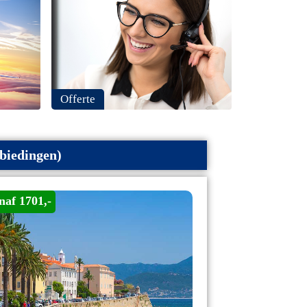
Offerte
nbiedingen)
naf 1701,-