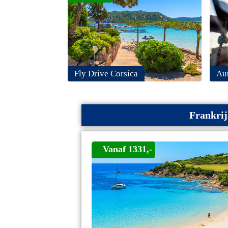
Fly Drive Corsica
Au
Frankrij
Vanaf 1331,-