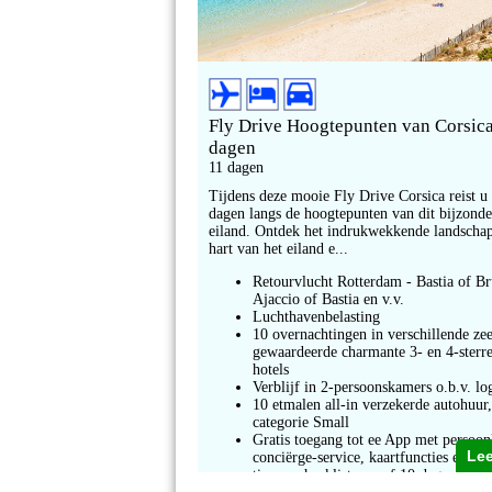
Fly Drive Hoogtepunten van Corsic
dagen
11 dagen
Tijdens deze mooie Fly Drive Corsica reist u 
dagen langs de hoogtepunten van dit bijzonde
eiland. Ontdek het indrukwekkende landschap
hart van het eiland e...
Retourvlucht Rotterdam - Bastia of Br
Ajaccio of Bastia en v.v.
Luchthavenbelasting
10 overnachtingen in verschillende ze
gewaardeerde charmante 3- en 4-sterr
hotels
Verblijf in 2-persoonskamers o.b.v. lo
10 etmalen all-in verzekerde autohuur
categorie Small
Gratis toegang tot ee App met persoon
Le
conciërge-service, kaartfuncties en ha
tips en checklists vanaf 10 dagen voo