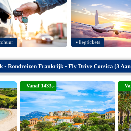
tohuur
Vliegtickets
k - Rondreizen Frankrijk - Fly Drive Corsica (3 Aa
Vanaf 1433,-
Va