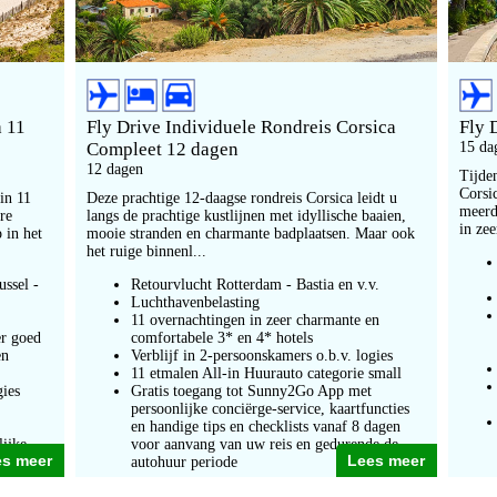
a 11
Fly Drive Individuele Rondreis Corsica
Fly 
Compleet 12 dagen
15 da
12 dagen
Tijde
Corsic
in 11
Deze prachtige 12-daagse rondreis Corsica leidt u
meerd
re
langs de prachtige kustlijnen met idyllische baaien,
in zee
 in het
mooie stranden en charmante badplaatsen. Maar ook
het ruige binnenl...
ussel -
Retourvlucht Rotterdam - Bastia en v.v.
Luchthavenbelasting
11 overnachtingen in zeer charmante en
er goed
comfortabele 3* en 4* hotels
en
Verblijf in 2-persoonskamers o.b.v. logies
11 etmalen All-in Huurauto categorie small
gies
Gratis toegang tot Sunny2Go App met
,
persoonlijke conciërge-service, kaartfuncties
en handige tips en checklists vanaf 8 dagen
lijke
voor aanvang van uw reis en gedurende de
es meer
Lees meer
ndige
autohuur periode
r aanvang