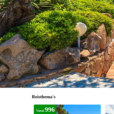
Reisthema's
996
Vanaf